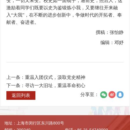
变，一切又未变。校史如一面镜子，通前史，照后人，这
激励着同学们既要以史为鉴锻炼小我，又要继往开来融
入“大我”，在不断的进步创新中，争做时代的开拓者、奉
献者、奋进者。
撰稿：张怡静
编辑：邓妤
上一条：
重温入团仪式，汲取党史精神
下一条：
寻访一大旧址，重温革命初心
分享至：
返回列表
地址：上海市闵行区东川路800号
邮编：200240
电话：86-21-54740000