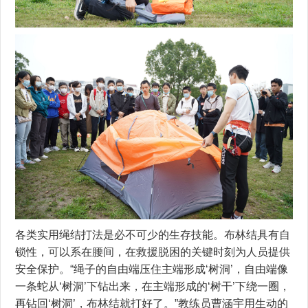
各类实用绳结打法是必不可少的生存技能。布林结具有自
锁性，可以系在腰间，在救援脱困的关键时刻为人员提供
安全保护。“绳子的自由端压住主端形成‘树洞’，自由端像
一条蛇从‘树洞’下钻出来，在主端形成的‘树干’下绕一圈，
再钻回‘树洞’，布林结就打好了。”教练员曹涵宇用生动的