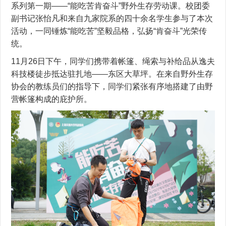
系列第一期——“能吃苦肯奋斗”野外生存劳动课。校团委
副书记张怡凡和来自九家院系的四十余名学生参与了本次
活动，一同锤炼“能吃苦”坚毅品格，弘扬“肯奋斗”光荣传
统。
11月26日下午，同学们携带着帐篷、绳索与补给品从逸夫
科技楼徒步抵达驻扎地——东区大草坪。在来自野外生存
协会的教练员们的指导下，同学们紧张有序地搭建了由野
营帐篷构成的庇护所。