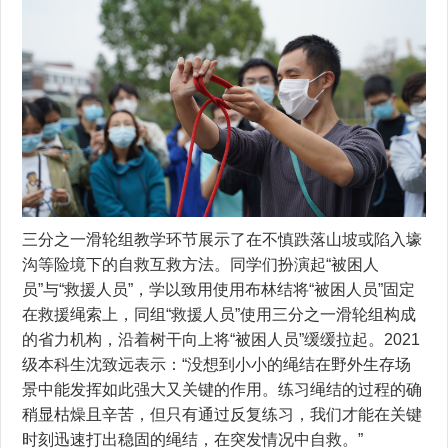
三分之一滑轮组教学环节展示了在不慎跌落山坡或陷入壕
沟等险境下的自救互救方法。同学们扮演起“被困人
员”与“救援人员”，学以致用使用布林结将“被困人员”固定
在救援绳索上，同组“救援人员”使用三分之一滑轮组构成
的省力机构，沿着树干向上将“被困人员”缓缓拉起。2021
级本科生沈致远表示：“没想到小小的绳结在野外生存场
景中能发挥如此强大又关键的作用。练习绳结的过程的确
稍显枯燥且辛苦，但只有通过反复练习，我们才能在关键
时刻迅速打出稳固的绳结，在突发情况中自救。”