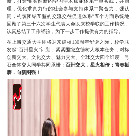
新，打造惟实惟新的学习学术赋能体系
”“
重实践，共治
理，优化求真力行的社会参与支持体系
”“聚合力，强认
同，构筑团结互鉴的交流交往促进体系”五
个方面系统地
回顾了第三十六次学生代表大会以来校学联的工作情况，
认真总结了工作经验，为下一步工作提供有力的指导。
在上海交通大学即将迎来建校
130
周年华诞之际，校学联
发起
“
百卅星火
”
计划，紧紧围绕立德树人根本任务，对标
创新交大、文化交大、魅力交大、全球交大四个维度，号
召全体交大同学共同承诺：
百卅交大，星火相传；青春挺
膺，向新图强！