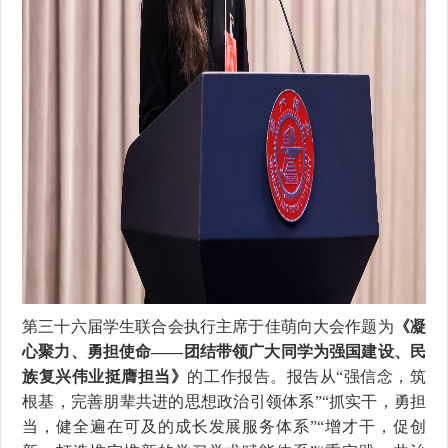
第三十六届学生联合会执行主席于佳萌向大会作题为
《凝
心聚力、勇担使命
——
团结带领广大同学为强国建设、民
族复兴伟业挺膺担当》
的工作报告。报告从
“
强信念，筑
根基，完善朋辈共进的思想政治引领体系
”“
抓实干，勇担
当，健全遍在可及的成长发展服务体系
”“
增才干，促创