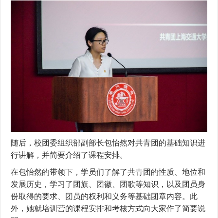
随后，校团委组织部副部长包怡然对共青团的基础知识进
行讲解，并简要介绍了课程安排。
在包怡然的带领下，学员们了解了共青团的性质、地位和
发展历史，学习了团旗、团徽、团歌等知识，以及团员身
份取得的要求、团员的权利和义务等基础团章内容。此
外，她就培训营的课程安排和考核方式向大家作了简要说