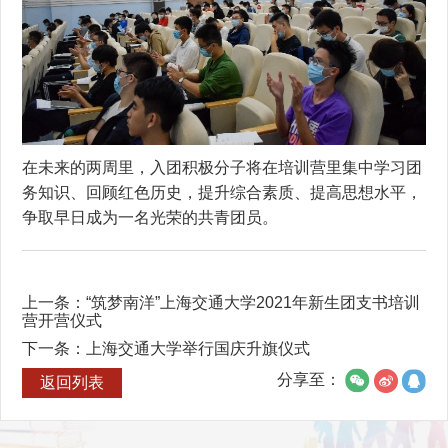
在未来的两周里，入团积极分子将在培训营里集中学习团
务知识、回顾红色历史，提升综合素质、提高思想水平，
争取早日成为一名光荣的共青团员。
上一条：
“筑梦南洋”上海交通大学2021年新生团支书培训
营开营仪式
下一条：
上海交通大学举行国庆升旗仪式
分享至：
返回列表