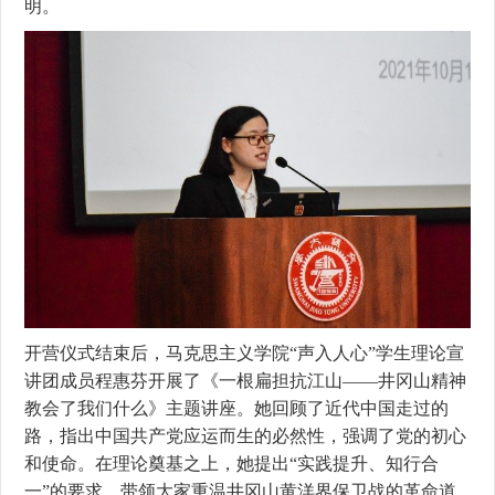
明。
开营仪式结束后，马克思主义学院“声入人心”学生理论宣
讲团成员程惠芬开展了《一根扁担抗江山——井冈山精神
教会了我们什么》主题讲座。她回顾了近代中国走过的
路，指出中国共产党应运而生的必然性，强调了党的初心
和使命。在理论奠基之上，她提出“实践提升、知行合
一”的要求，带领大家重温井冈山黄洋界保卫战的革命道